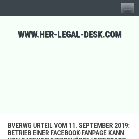
Toggle
naviga
WWW.HER-LEGAL-DESK.COM
BVERWG URTEIL VOM 11. SEPTEMBER 2019:
BETRIEB EINER FACEBOOK-FANPAGE KANN